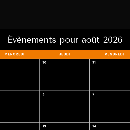
Évènements pour août 2026
MERCREDI
JEUDI
VENDREDI
30
31
6
7
13
14