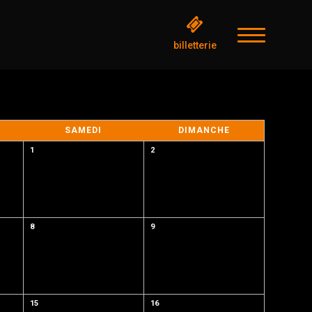
billetterie
SAMEDI
DIMANCHE
1
2
8
9
15
16